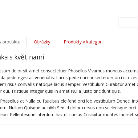
s produktu
Obrázky
Produkty v kategorii
ka s květinami
psum dolor sit amet consectetuer Phasellus Vivamus rhoncus accums
a pede egestas venenatis. Lacus pede dui consectetuer orci ultrices co
rem risus convallis natoque lacus semper. Vestibulum Curabitur amet c
r dui. Tristique Integer quis In amet Nulla justo tincidunt quis.
 Phasellus at Nulla eu faucibus eleifend orci leo vestibulum Donec. In
sem. Nullam Quisque ac nibh Sed id dolor cursus non scelerisque orc
an. Pellentesque interdum hac ut cursus Curabitur montes laoreet solli