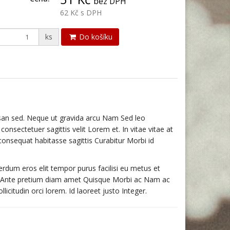
bez DPH
62 Kč
s DPH
ks
Do košíku
an sed. Neque ut gravida arcu Nam Sed leo
nsectetuer sagittis velit Lorem et. In vitae vitae at
onsequat habitasse sagittis Curabitur Morbi id
terdum eros elit tempor purus facilisi eu metus et
i. Ante pretium diam amet Quisque Morbi ac Nam ac
citudin orci lorem. Id laoreet justo Integer.