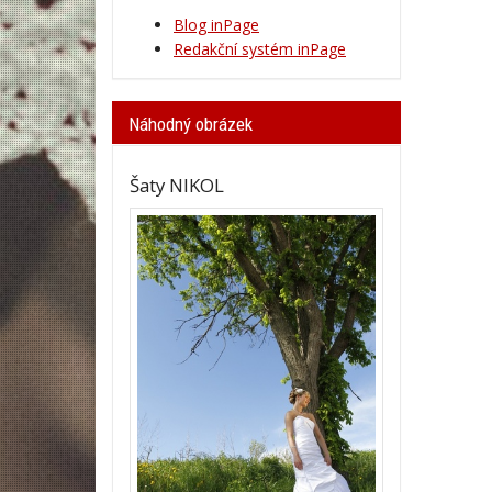
Blog inPage
Redakční systém inPage
Náhodný obrázek
Šaty NIKOL