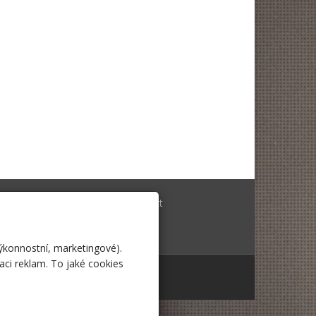
-shop
Kontakt
log
 stažení
výkonnostní, marketingové).
aci reklam. To jaké cookies