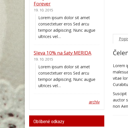
Forever
19. 10. 2015
Lorem ipsum dolor sit amet
consectetuer eros Sed arcu
tempor adipiscing. Nunc augue
ultrices vel…
Popi
Čelen
Sleva 10% na šaty MERIDA
19. 10. 2015
Lorem i
Lorem ipsum dolor sit amet
malesuad
consectetuer eros Sed arcu
vitae lo
tempor adipiscing. Nunc augue
Curabitu
ultrices vel…
Suscipit
auctor 
archív
non Aene
Oblíbené odkazy