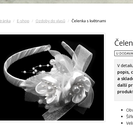
tránka
E-shop
Ozdoby do vlasů
Čelenka s květinami
Čelen
U DODAVA
V detai
popis, 
a skla
další p
produk
Ob
Šíř
Vel