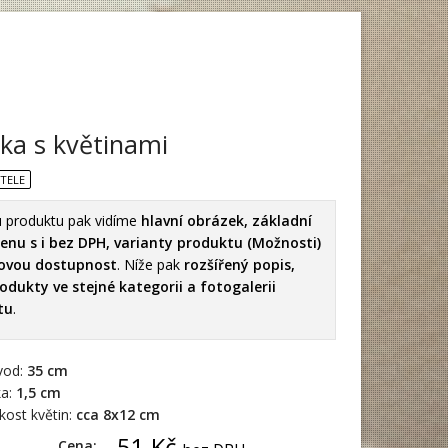
ka s květinami
TELE
lu produktu pak vidíme
hlavní obrázek, základní
cenu s i bez DPH, varianty produktu (Možnosti)
dovou dostupnost
. Níže pak
rozšířený popis,
rodukty ve stejné kategorii a fotogalerii
tu
.
vod:
35 cm
ka:
1,5 cm
ikost květin:
cca 8x12 cm
51 Kč
Cena: