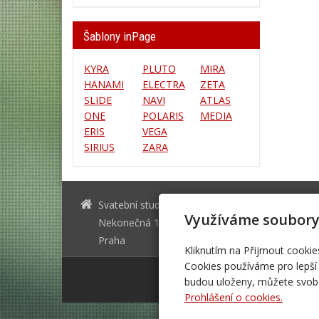
Šablony inPage
KYRA
PLUTO
MIRA
HANAMI
ELECTRA
ZETA
SLIDE
NAVI
ATLAS
ONE
POLARIS
MEDIA
ERIS
VEGA
SIRIUS
ZARA
Svatební studio Forever
info@ssfo
Využíváme soubory
Nekonečná 1024, 123 00
+420 123 
Praha
Kliknutím na Přijmout cookie
Cookies používáme pro lepší 
budou uloženy, můžete svobo
Prohlášení o cookies.