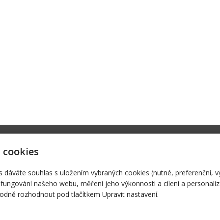
rever.cz
Úvod
E
 cookies
456 789
Služby
B
Galerie
Ke
s dáváte souhlas s uložením vybraných cookies (nutné, preferenční, 
fungování našeho webu, měření jeho výkonnosti a cílení a personaliz
© 2026
Svatební studio Forever
|
Mapa webu
dně rozhodnout pod tlačítkem Upravit nastavení.