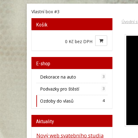
Vlastní box #3
Úvodní s
Košík
0 Kč bez DPH
E-shop
Dekorace na auto
3
Podvazky pro štěstí
3
Ozdoby do vlasů
4
Aktuality
Nový web svatebního studia